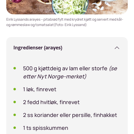
Eirik Lyssands arayes – pitabrød fylt med krydret kjøtt og servert med kål-
og rømmeslaw og tomatsalat(Foto: Eirik Lyssand)
Ingredienser (arayes)
500 g kjøttdeig av lam eller storfe
(se
etter Nyt Norge-merket)
1 løk, finrevet
2 fedd hvitløk, finrevet
2 ss koriander eller persille, finhakket
1 ts spisskummen