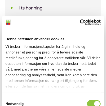
1 ts honning
Salt og pepper, etter smak
Ingredienser (tomatsalat)
2 norske tomater, hakket
Denne nettsiden anvender cookies
Vi bruker informasjonskapsler for å gi innhold og
1/2 rødløk, finhakket
annonser et personlig preg, for å levere sosiale
mediefunksjoner og for å analysere trafikken vår. Vi deler
2 ss olivenolje
dessuten informasjon om hvordan du bruker nettstedet
1 ts sumak
(eller salt og pepper, etter
vårt, med partnerne våre innen sosiale medier,
annonsering og analysearbeid, som kan kombinere den
smak)
med annen informasjon du har gjort tilgjengelig for dem,
eller som de har samlet inn gjennom din bruk av
tjenestene deres.
Fremgangsmåte
Samtykkevalg
Nødvendig