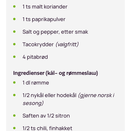
1 ts malt koriander
1 ts paprikapulver
Salt og pepper, etter smak
Tacokrydder
(valgfritt)
4 pitabrød
Ingredienser (kål- og rømmeslaw)
1 dl rømme
1/2 nykål eller hodekål
(gjerne norsk i
sesong)
Saften av 1/2 sitron
1/2 ts chili, finhakket