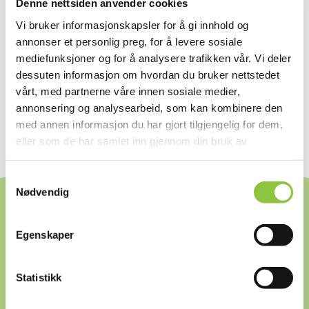
OPPSKRIFTER
Denne nettsiden anvender cookies
Vi bruker informasjonskapsler for å gi innhold og
Les mer om kampanjen her
annonser et personlig preg, for å levere sosiale
mediefunksjoner og for å analysere trafikken vår. Vi deler
dessuten informasjon om hvordan du bruker nettstedet
vårt, med partnerne våre innen sosiale medier,
annonsering og analysearbeid, som kan kombinere den
med annen informasjon du har gjort tilgjengelig for dem,
eller som de har samlet inn gjennom din bruk av
tjenestene deres.
Samtykkevalg
Nødvendig
Egenskaper
GODE GRUNNER TIL
Statistikk
Å VELGE NORSK