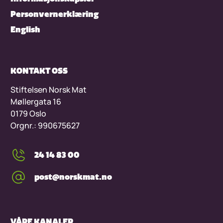
Personvernerklæring
English
KONTAKT OSS
Stiftelsen Norsk Mat
Møllergata 16
0179 Oslo
Orgnr.: 990675627
24 14 83 00
post@norskmat.no
VÅRE KANALER