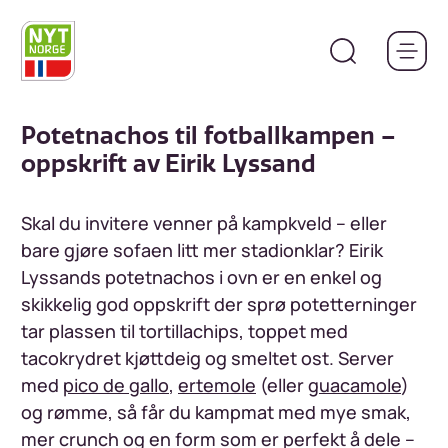
Hopp
til
hovedinnhold
Potetnachos til fotballkampen –
oppskrift av Eirik Lyssand
Skal du invitere venner på kampkveld – eller
bare gjøre sofaen litt mer stadionklar? Eirik
Lyssands potetnachos i ovn er en enkel og
skikkelig god oppskrift der sprø potetterninger
tar plassen til tortillachips, toppet med
tacokrydret kjøttdeig og smeltet ost. Server
med
pico de gallo
,
ertemole
(eller
guacamole
)
og rømme, så får du kampmat med mye smak,
mer crunch og en form som er perfekt å dele –