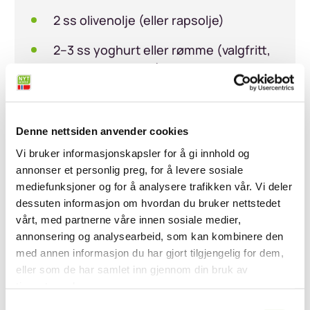
2 ss olivenolje (eller rapsolje)
2–3 ss yoghurt eller rømme (valgfritt,
for en mildere dip)
Salt og pepper
Denne nettsiden anvender cookies
Servering:
Vi bruker informasjonskapsler for å gi innhold og
Rømme, etter smak
annonser et personlig preg, for å levere sosiale
mediefunksjoner og for å analysere trafikken vår. Vi deler
dessuten informasjon om hvordan du bruker nettstedet
Fremgangsmåte
vårt, med partnerne våre innen sosiale medier,
annonsering og analysearbeid, som kan kombinere den
med annen informasjon du har gjort tilgjengelig for dem,
Lag pico de gallo:
Bland tomater,
eller som de har samlet inn gjennom din bruk av
rødløk, chili/koriander (om du vil),
tjenestene deres.
lime, salt og eventuelt pepper. La
Samtykkevalg