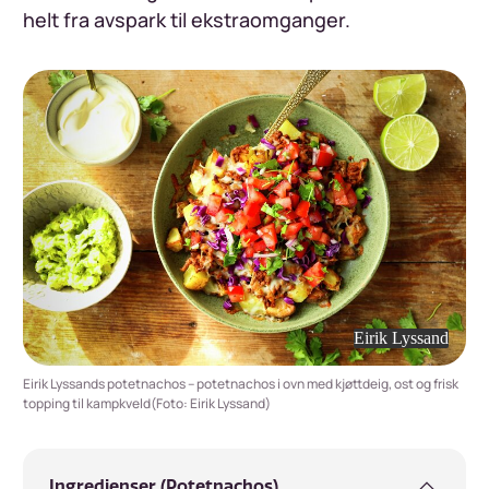
helt fra avspark til ekstraomganger.
Eirik Lyssand
Eirik Lyssands potetnachos – potetnachos i ovn med kjøttdeig, ost og frisk
topping til kampkveld(Foto: Eirik Lyssand)
Ingredienser (Potetnachos)