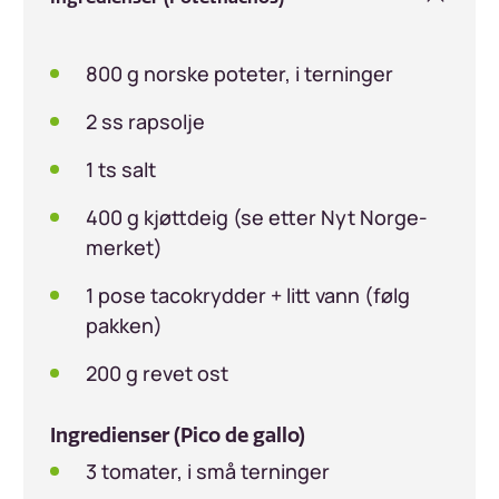
800 g norske poteter, i terninger
2 ss rapsolje
1 ts salt
400 g kjøttdeig (se etter Nyt Norge-
merket)
1 pose tacokrydder + litt vann (følg
pakken)
200 g revet ost
Ingredienser (Pico de gallo)
3 tomater, i små terninger