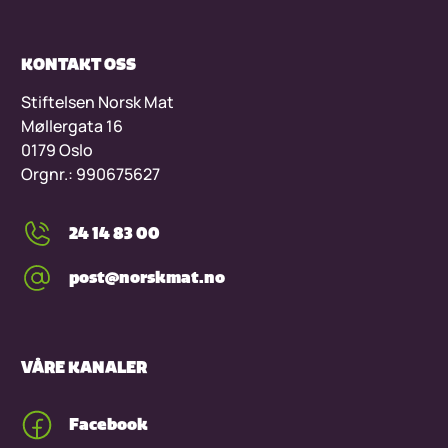
KONTAKT OSS
Stiftelsen Norsk Mat
Møllergata 16
0179 Oslo
Orgnr.: 990675627
24 14 83 00
post@norskmat.no
VÅRE KANALER
Facebook