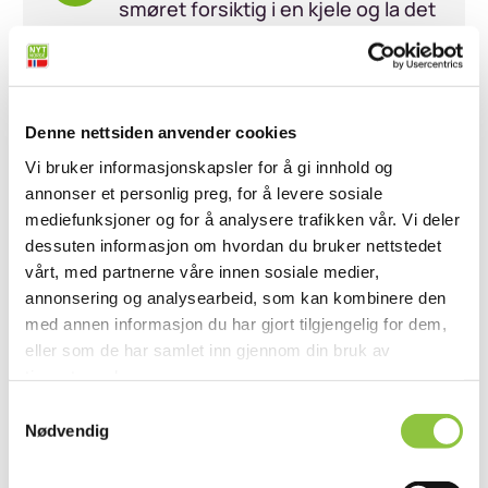
smøret forsiktig i en kjele og la det
klare seg til du ser de faste
melkepartiklene i bunnen. Ta
kjelen av varmen.
Denne nettsiden anvender cookies
Pisk eggene:
Ha eggeplommene i
Vi bruker informasjonskapsler for å gi innhold og
en høy beholder (sylinderform).
annonser et personlig preg, for å levere sosiale
Kjør med stavmikser sammen med
mediefunksjoner og for å analysere trafikken vår. Vi deler
dessuten informasjon om hvordan du bruker nettstedet
litt sitronsaft og salt.
vårt, med partnerne våre innen sosiale medier,
annonsering og analysearbeid, som kan kombinere den
Spe med smør:
Kjør videre med
med annen informasjon du har gjort tilgjengelig for dem,
stavmikser mens du spe gradvis
eller som de har samlet inn gjennom din bruk av
med det klarnede smøret til du får
tjenestene deres.
en tykk, blank og deilig saus.
Samtykkevalg
Nødvendig
Smak til:
Juster med mer