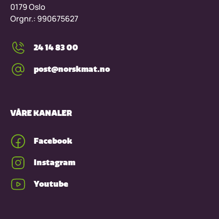
0179 Oslo
Orgnr.: 990675627
24 14 83 00
post@norskmat.no
VÅRE KANALER
Facebook
Instagram
Youtube