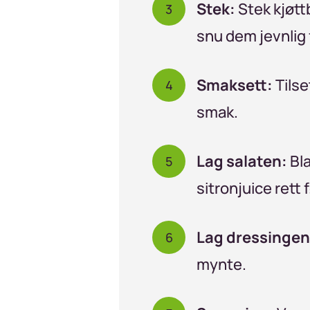
Stek:
Stek kjøttb
snu dem jevnlig 
Smaksett:
Tilse
smak.
Lag salaten:
Bla
sitronjuice rett 
Lag dressingen
mynte.