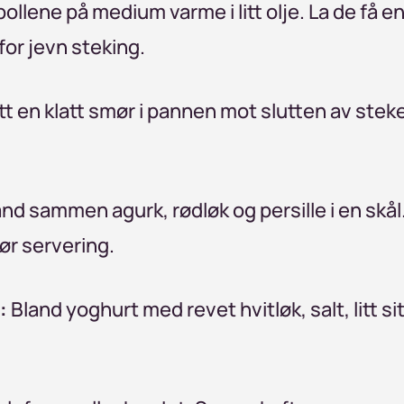
ollene på medium varme i litt olje. La de få e
for jevn steking.
tt en klatt smør i pannen mot slutten av stek
nd sammen agurk, rødløk og persille i en skål
før servering.
:
Bland yoghurt med revet hvitløk, salt, litt s