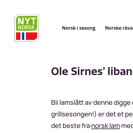
Hopp
til
hovedinnhold
Norsk i sesong
Norske råva
Ole Sirnes’ liba
Bli lamslått av denne digge 
grillsesongen!) er det et 
det beste fra
norsk lam
med 