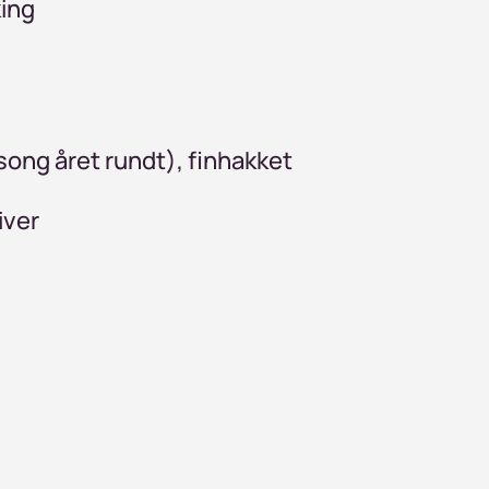
king
song året rundt), finhakket
iver