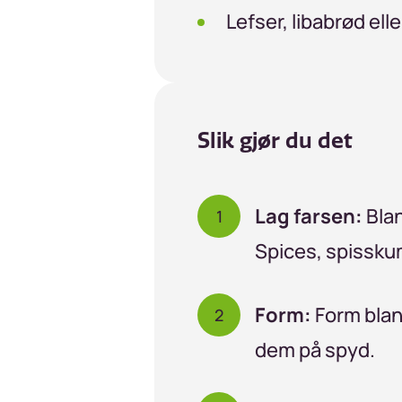
Lefser, libabrød ell
Slik gjør du det
Lag farsen:
Blan
Spices, spisskum
Form:
Form bland
dem på spyd.