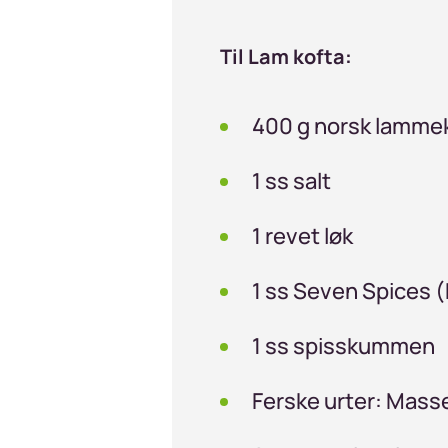
Til Lam kofta:
400 g norsk lammek
1 ss salt
1 revet løk
1 ss Seven Spices 
1 ss spisskummen
Ferske urter: Masse