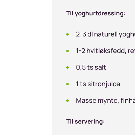
Til yoghurtdressing:
2-3 dl naturell yogh
1-2 hvitløksfedd, r
0,5 ts salt
1 ts sitronjuice
Masse mynte, finh
Til servering: