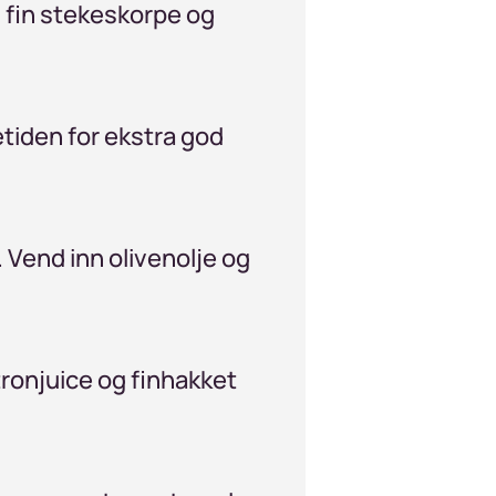
n fin stekeskorpe og
etiden for ekstra god
. Vend inn olivenolje og
itronjuice og finhakket