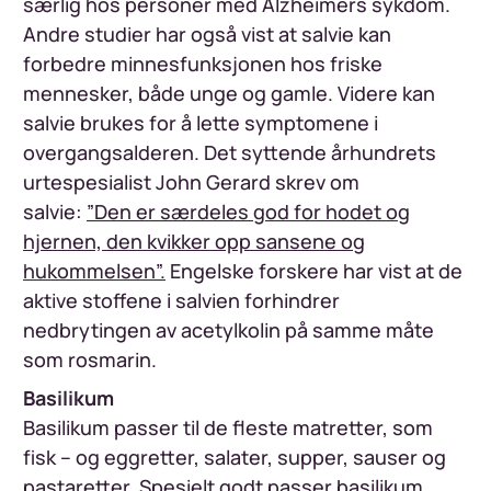
særlig hos personer med Alzheimers sykdom.
Andre studier har også vist at salvie kan
forbedre minnesfunksjonen hos friske
mennesker, både unge og gamle. Videre kan
salvie brukes for å lette symptomene i
overgangsalderen. Det syttende århundrets
urtespesialist John Gerard skrev om
salvie:
”Den er særdeles god for hodet og
hjernen, den kvikker opp sansene og
hukommelsen”.
Engelske forskere har vist at de
aktive stoffene i salvien forhindrer
nedbrytingen av acetylkolin på samme måte
som rosmarin.
Basilikum
Basilikum passer til de fleste matretter, som
fisk – og eggretter, salater, supper, sauser og
pastaretter. Spesielt godt passer basilikum