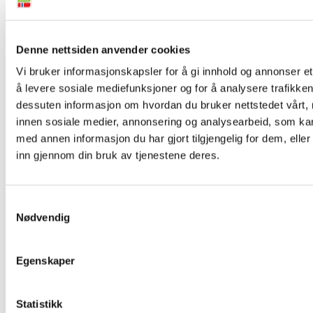
Norge ligger langt framme i dette arbeidet. Vi er
blant de land i verden som bruker minst
plantevernmidler i landbruket. Det kalde klimaet
Denne nettsiden anvender cookies
vårt hjelper selvsagt, men vi er også flinke til
Vi bruker informasjonskapsler for å gi innhold og annonser et
arbeide langsiktig og systemateisk mot målet
å levere sosiale mediefunksjoner og for å analysere trafikken 
om å faktisk bruke minst mulig
dessuten informasjon om hvordan du bruker nettstedet vårt,
plantevernmidler.
innen sosiale medier, annonsering og analysearbeid, som k
med annen informasjon du har gjort tilgjengelig for dem, elle
Her er de viktigste prinsippene:
inn gjennom din bruk av tjenestene deres.
Tenk integrert plantevern som et puslespill,
Samtykkevalg
der den enkelte bit er en metode som kan
Nødvendig
brukes i bekjempelsen. En kombinasjon av
kjente teknikker og metoder gir til sammen
Egenskaper
den beste planteproduksjon.
Typiske metoder for integrert plantevern er
Statistikk