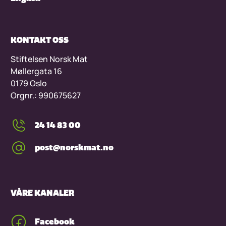
KONTAKT OSS
Stiftelsen Norsk Mat
Møllergata 16
0179 Oslo
Orgnr.: 990675627
24 14 83 00
post@norskmat.no
VÅRE KANALER
Facebook