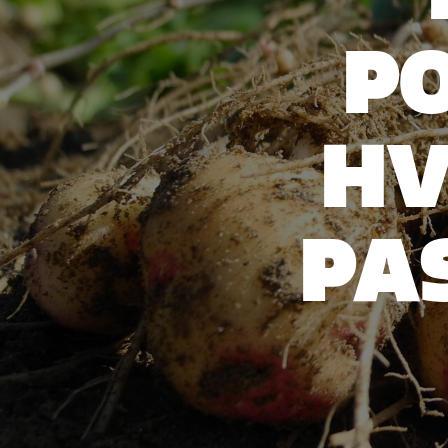
P
HV
PAS