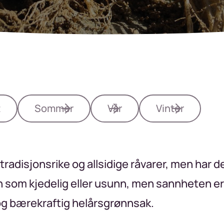
t
Sommer
Vår
Vinter
radisjonsrike og allsidige råvarer, men har den
 som kjedelig eller usunn, men sannheten er
og bærekraftig helårsgrønnsak.