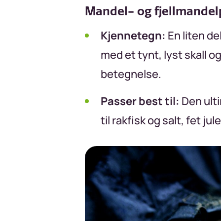
Mandel- og fjellmandel
Kjennetegn:
En liten d
med et tynt, lyst skall o
betegnelse.
Passer best til:
Den ulti
til rakfisk og salt, fet 