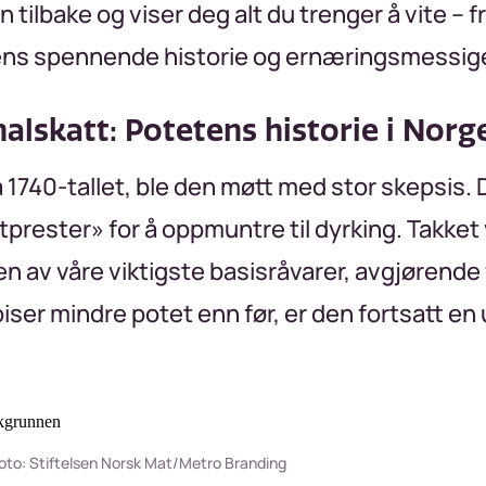
n tilbake og viser deg alt du trenger å vite – 
etens spennende historie og ernæringsmessige
nalskatt: Potetens historie i Norg
 1740-tallet, ble den møtt med stor skepsis. 
prester» for å oppmuntre til dyrking. Takket 
 en av våre viktigste basisråvarer, avgjørend
piser mindre potet enn før, er den fortsatt en 
 Foto: Stiftelsen Norsk Mat/Metro Branding