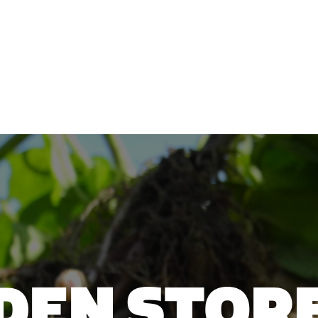
rer
Norske arbeidsplasser
Norsk matkultur
Nor
DEN STOR