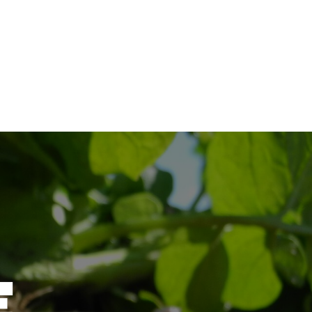
sk sjømat
Bærekraft
Bedrift
E