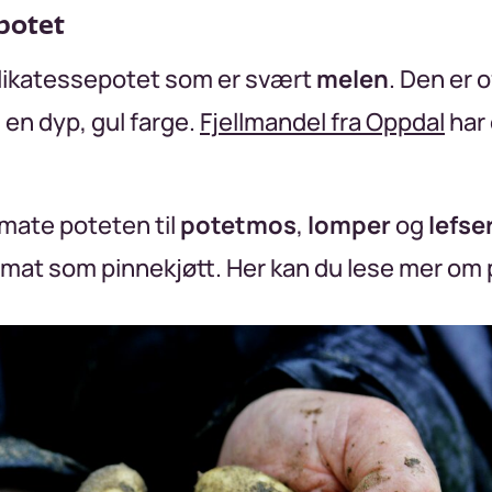
potet
elikatessepotet som er svært
melen
. Den er o
g en dyp, gul farge.
Fjellmandel fra Oppdal
har 
mate poteten til
potetmos
,
lomper
og
lefse
julemat som pinnekjøtt. Her kan du lese mer om