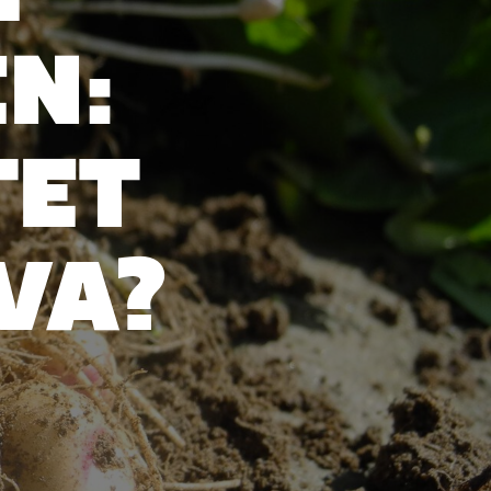
N:
TET
HVA?